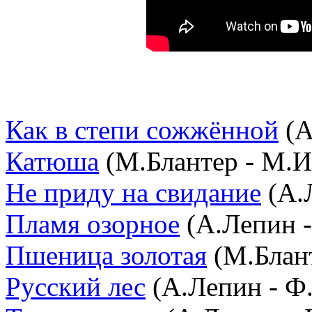
Как в степи сожжённой
(А
Катюша
(М.Блантер - М.И
Не приду на свидание
(А.
Пламя озорное
(А.Лепин -
Пшеница золотая
(М.Блант
Русский лес
(А.Лепин - Ф